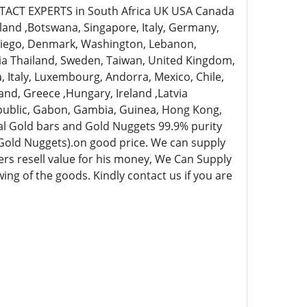
ACT EXPERTS in South Africa UK USA Canada
land ,Botswana, Singapore, Italy, Germany,
 Diego, Denmark, Washington, Lebanon,
ssia Thailand, Sweden, Taiwan, United Kingdom,
a, Italy, Luxembourg, Andorra, Mexico, Chile,
land, Greece ,Hungary, Ireland ,Latvia
republic, Gabon, Gambia, Guinea, Hong Kong,
eral Gold bars and Gold Nuggets 99.9% purity
(Gold Nuggets).on good price. We can supply
ers resell value for his money, We Can Supply
ing of the goods. Kindly contact us if you are