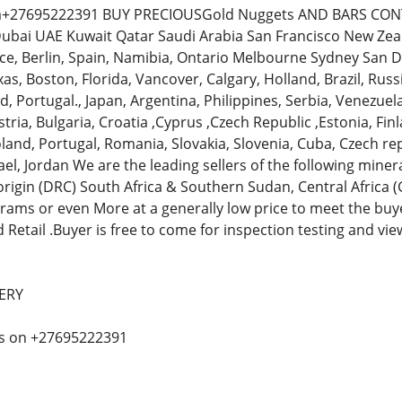
ca+27695222391 BUY PRECIOUSGold Nuggets AND BARS CONT
Dubai UAE Kuwait Qatar Saudi Arabia San Francisco New Zea
nce, Berlin, Spain, Namibia, Ontario Melbourne Sydney San
xas, Boston, Florida, Vancover, Calgary, Holland, Brazil, Ru
, Portugal., Japan, Argentina, Philippines, Serbia, Venezuel
tria, Bulgaria, Croatia ,Cyprus ,Czech Republic ,Estonia, Fin
Poland, Portugal, Romania, Slovakia, Slovenia, Cuba, Czech 
rael, Jordan We are the leading sellers of the following min
origin (DRC) South Africa & Southern Sudan, Central Africa 
grams or even More at a generally low price to meet the buy
Retail .Buyer is free to come for inspection testing and view
ERY
us on +27695222391