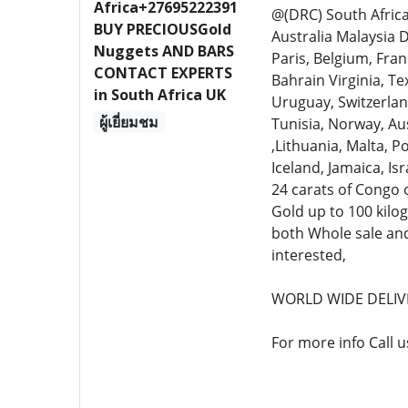
Africa+27695222391
@(DRC) South Afri
BUY PRECIOUSGold
Australia Malaysia 
Nuggets AND BARS
Paris, Belgium, Fra
CONTACT EXPERTS
Bahrain Virginia, Te
in South Africa UK
Uruguay, Switzerland
ผู้เยี่ยมชม
Tunisia, Norway, Aus
,Lithuania, Malta, 
Iceland, Jamaica, Is
24 carats of Congo 
Gold up to 100 kilo
both Whole sale and 
interested,
WORLD WIDE DELIV
For more info Call 