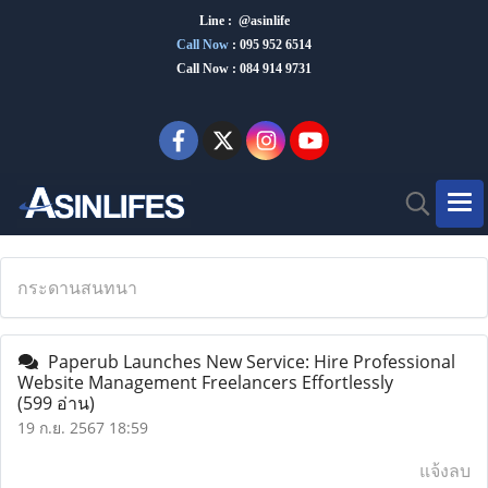
Line : @asinlife
Call Now
:
095 952 6514
Call Now : 084 914 9731
กระดานสนทนา
Paperub Launches New Service: Hire Professional
Website Management Freelancers Effortlessly
(599 อ่าน)
19 ก.ย. 2567 18:59
แจ้งลบ