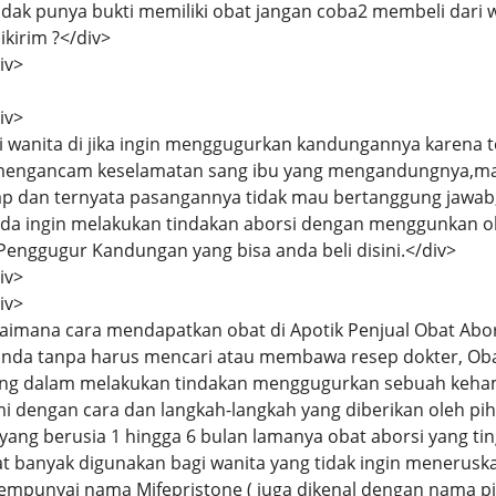
idak punya bukti memiliki obat jangan coba2 membeli dari w
ikirim ?</div>
iv>
iv>
i wanita di jika ingin menggugurkan kandungannya karena t
 mengancam keselamatan sang ibu yang mengandungnya,ma
ap dan ternyata pasangannya tidak mau bertanggung jawab,
nda ingin melakukan tindakan aborsi dengan menggunkan oba
enggugur Kandungan yang bisa anda beli disini.</div>
iv>
iv>
gaimana cara mendapatkan obat di Apotik Penjual Obat Abo
da tanpa harus mencari atau membawa resep dokter, Oba
ng dalam melakukan tindakan menggugurkan sebuah keha
mi dengan cara dan langkah-langkah yang diberikan oleh p
ang berusia 1 hingga 6 bulan lamanya obat aborsi yang ti
at banyak digunakan bagi wanita yang tidak ingin menerus
mempunyai nama Mifepristone ( juga dikenal dengan nama pil