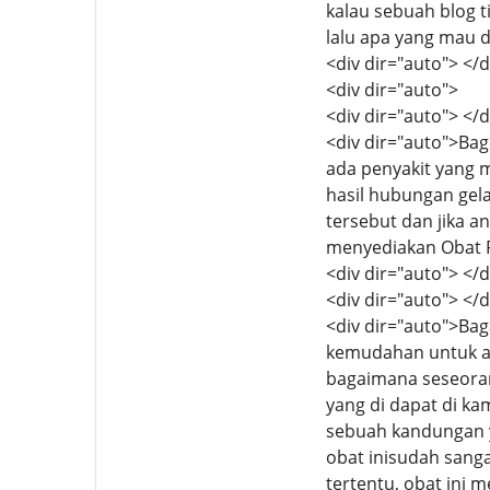
kalau sebuah blog t
lalu apa yang mau d
<div dir="auto"> </d
<div dir="auto">
<div dir="auto"> </d
<div dir="auto">Bag
ada penyakit yang
hasil hubungan gel
tersebut dan jika a
menyediakan Obat P
<div dir="auto"> </d
<div dir="auto"> </d
<div dir="auto">Ba
kemudahan untuk an
bagaimana seseora
yang di dapat di ka
sebuah kandungan y
obat inisudah sang
tertentu, obat ini 