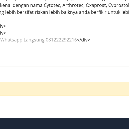
ikenal dengan nama Cytotec, Arthrotec, Oxaprost, Cyprostol
 lebih bersifat riskan lebih baiknya anda berfikir untuk 
iv>
iv>
k Whatsapp Langsung 081222292216
</div>