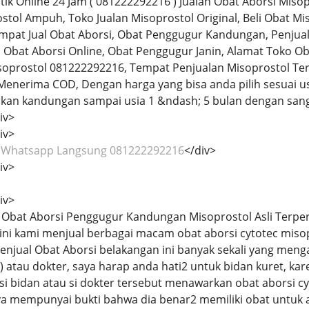
tik Online 24 Jam ( 081222292216 ) Jualan Obat Aborsi Misop
stol Ampuh, Toko Jualan Misoprostol Original, Beli Obat Mi
empat Jual Obat Aborsi, Obat Penggugur Kandungan, Penjual 
, Obat Aborsi Online, Obat Penggugur Janin, Alamat Toko Ob
isoprostol 081222292216, Tempat Penjualan Misoprostol Ter
k Menerima COD, Dengan harga yang bisa anda pilih sesuai u
 kandungan sampai usia 1 &ndash; 5 bulan dengan sangat
iv>
iv>
k Whatsapp Langsung 081222292216
</div>
iv>
iv>
al Obat Aborsi Penggugur Kandungan Misoprostol Asli Terp
sini kami menjual berbagai macam obat aborsi cytotec miso
 Penjual Obat Aborsi belakangan ini banyak sekali yang me
) atau dokter, saya harap anda hati2 untuk bidan kuret, k
 si bidan atau si dokter tersebut menawarkan obat aborsi cy
a mempunyai bukti bahwa dia benar2 memiliki obat untuk a