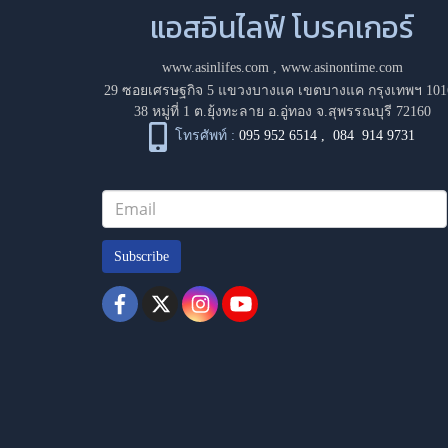
แอสอินไลฟ์ โบรคเกอร์
www.asinlifes.com
,
www.asinontime.com
29 ซอยเศรษฐกิจ 5 แขวงบางแค เขตบางแค กรุงเทพฯ 101
38 หมู่ที่ 1 ต.ยุ้งทะลาย อ.อู่ทอง จ.สุพรรณบุรี 72160
โทรศัพท์ :
095 952 6514
,
084 914 9731
Subscribe