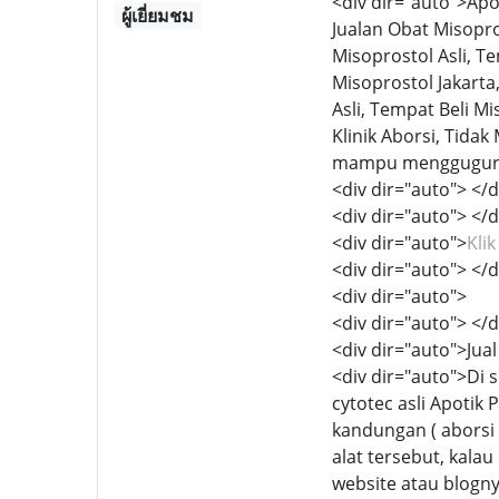
<div dir="auto">Apo
ผู้เยี่ยมชม
Jualan Obat Misopro
Misoprostol Asli, T
Misoprostol Jakarta
Asli, Tempat Beli M
Klinik Aborsi, Tida
mampu menggugurkan
<div dir="auto"> </d
<div dir="auto"> </d
<div dir="auto">
Kli
<div dir="auto"> </d
<div dir="auto">
<div dir="auto"> </d
<div dir="auto">Ju
<div dir="auto">Di 
cytotec asli Apotik
kandungan ( aborsi 
alat tersebut, kalau
website atau blogny