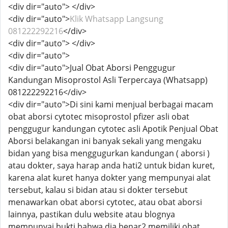
<div dir="auto"> </div>
<div dir="auto">
Klik Whatsapp Langsung
081222292216
</div>
<div dir="auto"> </div>
<div dir="auto">
<div dir="auto">Jual Obat Aborsi Penggugur
Kandungan Misoprostol Asli Terpercaya (Whatsapp)
081222292216</div>
<div dir="auto">Di sini kami menjual berbagai macam
obat aborsi cytotec misoprostol pfizer asli obat
penggugur kandungan cytotec asli Apotik Penjual Obat
Aborsi belakangan ini banyak sekali yang mengaku
bidan yang bisa menggugurkan kandungan ( aborsi )
atau dokter, saya harap anda hati2 untuk bidan kuret,
karena alat kuret hanya dokter yang mempunyai alat
tersebut, kalau si bidan atau si dokter tersebut
menawarkan obat aborsi cytotec, atau obat aborsi
lainnya, pastikan dulu website atau blognya
mempunyai bukti bahwa dia benar2 memiliki obat