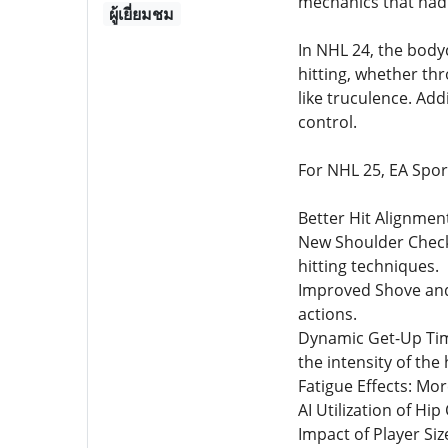
mechanics that had 
ผู้เยี่ยมชม
In NHL 24, the bodyc
hitting, whether thr
like truculence. Ad
control.
For NHL 25, EA Spor
Better Hit Alignmen
New Shoulder Check
hitting techniques.
Improved Shove and
actions.
Dynamic Get-Up Time:
the intensity of the h
Fatigue Effects: Mor
AI Utilization of Hi
Impact of Player Siz