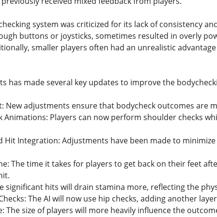
previously received mixed feedback from players.
hecking system was criticized for its lack of consistency and
ough buttons or joysticks, sometimes resulted in overly powe
ditionally, smaller players often had an unrealistic advanta
ts has made several key updates to improve the bodycheck
t: New adjustments ensure that bodycheck outcomes are mor
 Animations: Players can now perform shoulder checks whil
 Hit Integration: Adjustments have been made to minimize 
 The time it takes for players to get back on their feet afte
it.
e significant hits will drain stamina more, reflecting the phy
p Checks: The AI will now use hip checks, adding another laye
e: The size of players will more heavily influence the outco