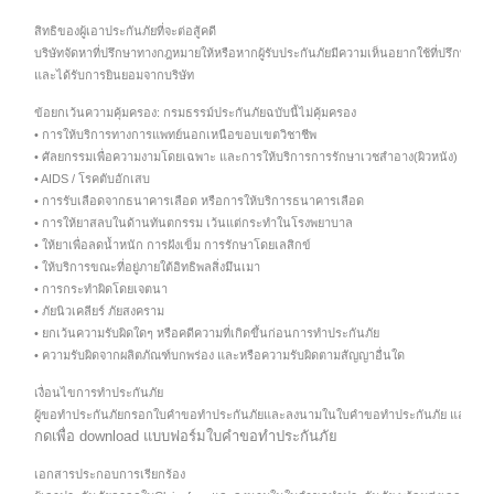
สิทธิของผู้เอาประกันภัยที่จะต่อสู้คดี
บริษัทจัดหาที่ปรึกษาทางกฎหมายให้หรือหากผู้รับประกันภัยมีความเห็นอยากใช้ที่ปรึกษาขอ
และได้รับการยินยอมจากบริษัท
ข้อยกเว้นความคุ้มครอง: กรมธรรม์ประกันภัยฉบับนี้ไม่คุ้มครอง
• การให้บริการทางการแพทย์นอกเหนือขอบเขตวิชาชีพ
• ศัลยกรรมเพื่อความงามโดยเฉพาะ และการให้บริการการรักษาเวชสำอาง(ผิวหนัง)
• AIDS / โรคตับอักเสบ
• การรับเลือดจากธนาคารเลือด หรือการให้บริการธนาคารเลือด
• การให้ยาสลบในด้านทันตกรรม เว้นแต่กระทำในโรงพยาบาล
• ให้ยาเพื่อลดน้ำหนัก การฝังเข็ม การรักษาโดยเลสิกข์
• ให้บริการขณะที่อยู่ภายใต้อิทธิพลสิ่งมึนเมา
• การกระทำผิดโดยเจตนา
• ภัยนิวเคลียร์ ภัยสงคราม
• ยกเว้นความรับผิดใดๆ หรือคดีความที่เกิดขึ้นก่อนการทำประกันภัย
• ความรับผิดจากผลิตภัณฑ์บกพร่อง และหรือความรับผิดตามสัญญาอื่นใด
เงื่อนไขการทำประกันภัย
ผู้ขอทำประกันภัยกรอกใบคำขอทำประกันภัยและลงนามในใบคำขอทำประกันภัย และส่งกลับม
กดเพื่อ download แบบฟอร์มใบคำขอทำประกันภัย
เอกสารประกอบการเรียกร้อง