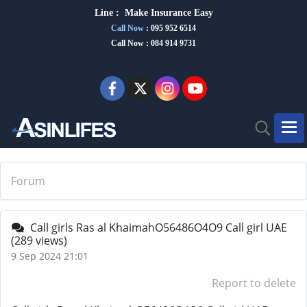
Line :
Make Insurance Eas
y
Call Now
:
095 952 6514
Call Now : 084 914 9731
Forum
Call girls Ras al KhaimahO56486O4O9 Call girl UAE
(289 views)
9 Sep 2024 21:01
Report to delete