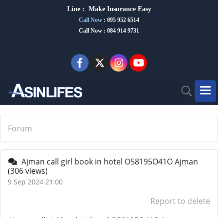
Line :
Make Insurance Eas
y
Call Now
:
095 952 6514
Call Now : 084 914 9731
Forum
Ajman call girl book in hotel O58195O41O Ajman
(306 views)
9 Sep 2024 21:00
Report to delete