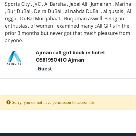
Sports City , JVC , Al Barsha , Jebel Ali , Jumeirah , Marina
, Bur DuBaI , Deira DuBaI , al nahda DuBaI , al qusais , Al
rigga , DuBaI Murqabaat , Burjuman aswell. Being an
enthusiast of women I examined many cAll GiRls in the
prior 3 months but never got that much pleasure from
anyone.
Ajman call girl book in hotel
O58195O41O Ajman
Guest
Sorry, you do not have permission to access this