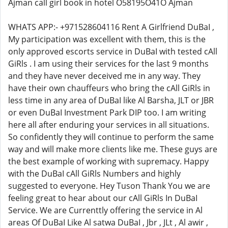
Ajman call girl book in hotel O58195O41O Ajman
WHATS APP:- +971528604116 Rent A Girlfriend DuBaI ,
My participation was excellent with them, this is the
only approved escorts service in DuBaI with tested cAll
GiRls . I am using their services for the last 9 months
and they have never deceived me in any way. They
have their own chauffeurs who bring the cAll GiRls in
less time in any area of DuBaI like Al Barsha, JLT or JBR
or even DuBaI Investment Park DIP too. I am writing
here all after enduring your services in all situations.
So confidently they will continue to perform the same
way and will make more clients like me. These guys are
the best example of working with supremacy. Happy
with the DuBaI cAll GiRls Numbers and highly
suggested to everyone. Hey Tuson Thank You we are
feeling great to hear about our cAll GiRls In DuBaI
Service. We are Currenttly offering the service in Al
areas Of DuBaI Like Al satwa DuBaI , Jbr , JLt , Al awir ,