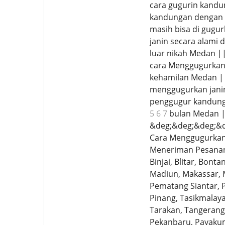
cara gugurin kand
kandungan dengan c
masih bisa di gugu
janin secara alami
luar nikah Medan |
cara Menggugurkan 
kehamilan Medan ||
menggugurkan jani
penggugur kandunga
5 6 7
bulan Medan ||
&deg;&deg;&deg;&d
Cara Menggugurkan 
Meneriman Pesanan 
Binjai, Blitar, Bon
Madiun, Makassar, 
Pematang Siantar, P
Pinang, Tasikmalaya,
Tarakan, Tangerang 
Pekanbaru, Payakum