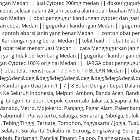
ungan Medan || jual Cytotec 200mg medan || dokter gugu
epat selesai dalam 24 jam secara alami buah buahan Med
rkan Medan || obat penggugur kandungan cytotec dan gas
 dan cepat Medan || gugurkan kandungan Medan || gugurin
| contoh aborsi janin yang benar Medan || contoh obat p
Kandungan yang benar Medan || telat haid || obat telat 
 obat telat menstruasi Medan || cara Menggugurkan janin
n yang tidak berkembang Medan || gugurkan kandungan de
n Cytotec 100% original Medan || HARGA obat penggugur
 obat telat menstruasi
1 2 3 4 5 6 7 8
BULAN Medan || obat
eg;&deg;&deg;&deg;&deg;&deg;&deg;&deg;&deg;&deg;&d
Kandungan Usia Janin 1 | 7 | 8 Bulan Dengan Cepat Dalam 
Ke Seluruh Indonesia, Melputi: Ambon, Banda Aceh, Bandu
tang, Cilegon, Cirebon, Depok, Gorontalo, Jakarta, Jayapura
Manado, Metro, Mojokerto, Panjang, Pagar Alam, Palembang,
rabumulih, Purwokerto, Salatiga, Semarang, Sibolga, Solo
 Tebing Tinggi, Ternate, Tomohon, Yogyakarta / Jogja, Tual,
Selatan, Surakarta, Sukabumi, Sorong, Singkawang, Serang
buh, Pariaman, Pangkal Pinang, Palopo, Palangkaraya, P