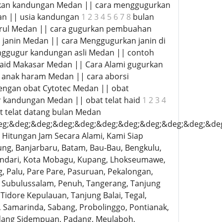
rkan kandungan Medan || cara menggugurkan
an || usia kandungan
1 2 3 4 5 6 7 8
bulan
trul Medan || cara gugurkan pembuahan
 janin Medan || cara Menggugurkan janin di
enggugur kandungan asli Medan || contoh
haid Makasar Medan || Cara Alami gugurkan
 anak haram Medan || cara aborsi
ngan obat Cytotec Medan || obat
 kandungan Medan || obat telat haid
1 2 3 4
 telat datang bulan Medan
eg;&deg;&deg;&deg;&deg;&deg;&deg;&deg;&deg;&deg;&de
Hitungan Jam Secara Alami, Kami Siap
ng, Banjarbaru, Batam, Bau-Bau, Bengkulu,
, Kendari, Kota Mobagu, Kupang, Lhokseumawe,
 Palu, Pare Pare, Pasuruan, Pekalongan,
k, Subulussalam, Penuh, Tangerang, Tanjung
 Tidore Kepulauan, Tanjung Balai, Tegal,
, Samarinda, Sabang, Probolinggo, Pontianak,
adang Sidempuan, Padang, Meulaboh,