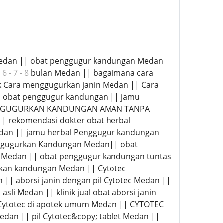
lan Medan || obat penggugur kandungan Medan
- 6 - 7 - 8
bulan Medan || bagaimana cara
k Cara menggugurkan janin Medan || Cara
l obat penggugur kandungan || jamu
|| GUGURKAN KANDUNGAN AMAN TANPA
 rekomendasi dokter obat herbal
dan || jamu herbal Penggugur kandungan
nggugurkan Kandungan Medan|| obat
n Medan || obat penggugur kandungan tuntas
rkan kandungan Medan || Cytotec
aborsi janin dengan pil Cytotec Medan ||
i Medan || klinik jual obat aborsi janin
 Cytotec di apotek umum Medan || CYTOTEC
edan || pil Cytotec&copy; tablet Medan ||