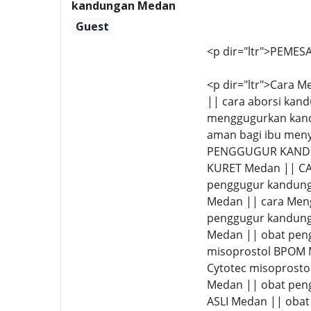
kandungan Medan
Guest
<p dir="ltr">PEMESA
<p dir="ltr">Cara M
|| cara aborsi ka
menggugurkan kandu
aman bagi ibu meny
PENGGUGUR KANDU
KURET Medan || CA
penggugur kandung
Medan || cara Men
penggugur kandunga
Medan || obat peng
misoprostol BPOM 
Cytotec misoprosto
Medan || obat peng
ASLI Medan || obat