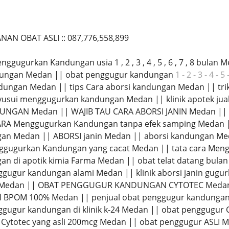
NAN OBAT ASLI :: 087,776,558,899
enggugurkan Kandungan usia 1 , 2 , 3 , 4 , 5 , 6 , 7 , 8 bu
ndungan Medan || obat penggugur kandungan
1 - 2 - 3 - 4 - 5 
ngan Medan || tips Cara aborsi kandungan Medan || tri
usui menggugurkan kandungan Medan || klinik apotek jua
NGAN Medan || WAJIB TAU CARA ABORSI JANIN Medan 
RA Menggugurkan Kandungan tanpa efek samping Medan ||
an Medan || ABORSI janin Medan || aborsi kandungan Me
ggugurkan Kandungan yang cacat Medan || tata cara Me
n di apotik kimia Farma Medan || obat telat datang bula
gugur kandungan alami Medan || klinik aborsi janin gugu
Medan || OBAT PENGGUGUR KANDUNGAN CYTOTEC Medan || 
l BPOM 100% Medan || penjual obat penggugur kandungan asl
gugur kandungan di klinik k-24 Medan || obat penggugur
 Cytotec yang asli 200mcg Medan || obat penggugur ASLI M