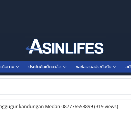
นเดินทาง
ประกันภัยเบ็ตเตล็ด
ขอข้อเสนอประกันภัย
สม
enggugur kandungan Medan 087776558899
(319 views)