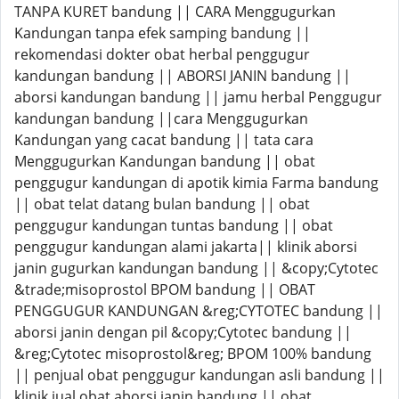
TANPA KURET bandung || CARA Menggugurkan
Kandungan tanpa efek samping bandung ||
rekomendasi dokter obat herbal penggugur
kandungan bandung || ABORSI JANIN bandung ||
aborsi kandungan bandung || jamu herbal Penggugur
kandungan bandung ||cara Menggugurkan
Kandungan yang cacat bandung || tata cara
Menggugurkan Kandungan bandung || obat
penggugur kandungan di apotik kimia Farma bandung
|| obat telat datang bulan bandung || obat
penggugur kandungan tuntas bandung || obat
penggugur kandungan alami jakarta|| klinik aborsi
janin gugurkan kandungan bandung || &copy;Cytotec
&trade;misoprostol BPOM bandung || OBAT
PENGGUGUR KANDUNGAN &reg;CYTOTEC bandung ||
aborsi janin dengan pil &copy;Cytotec bandung ||
&reg;Cytotec misoprostol&reg; BPOM 100% bandung
|| penjual obat penggugur kandungan asli bandung ||
klinik jual obat aborsi janin bandung || obat