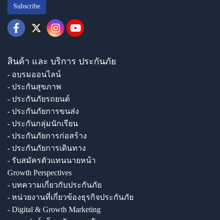
Subscribe
สินค้า และ บริการ ประกันภัย
- อบรมออนไลน์
- ประกันสุขภาพ
- ประกันภัยรถยนต์
- ประกันภัยการขนส่ง
- ประกันกลุ่มนักเรียน
- ประกันภัยการก่อสร้าง
- ประกันภัยการเดินทาง
- รับสมัครตัวแทนนายหน้า
Growth Perspectives
- บทความเกี่ยวกับประกันภัย
- หน่วยงานที่เกี่ยวข้องธุรกิจประกันภัย
- Digital & Growth Marketing