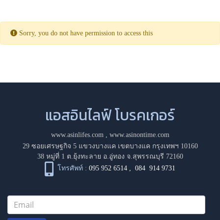
Sorry, you do not have permission to access this
แอสอินไลฟ์ โบรคเกอร์
www.asinlifes.com
,
www.asinontime.com
29 ซอยเศรษฐกิจ 5 แขวงบางแค เขตบางแค กรุงเทพฯ 10160
38 หมู่ที่ 1 ต.ยุ้งทะลาย อ.อู่ทอง จ.สุพรรณบุรี 72160
โทรศัพท์ :
095 952 6514
,
084 914 9731