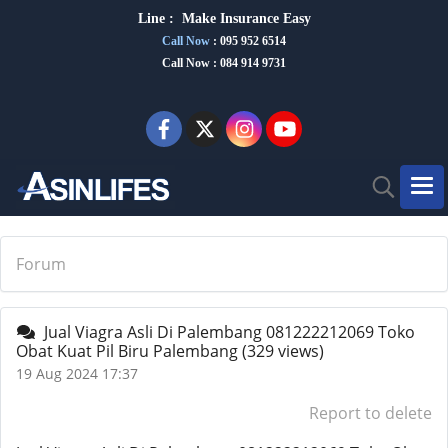
Line :
Make Insurance Eas
y
Call Now
:
095 952 6514
Call Now : 084 914 9731
Forum
Jual Viagra Asli Di Palembang 081222212069 Toko
Obat Kuat Pil Biru Palembang
(329 views)
19 Aug 2024 17:37
Report to delete