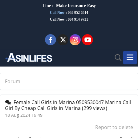
Line :
Make Insurance Eas
y
Call Now
:
095 952 6514
Call Now : 084 914 9731
Forum
Female Call Girls in Marina 0509530047 Marina Call
Girl By Cheap Call Girls in Marina
(299 views)
18 Aug 2024 19:49
Report to delete