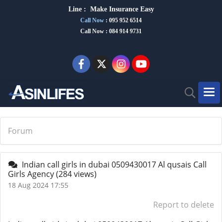
Line :
Make Insurance Eas
y
Call Now
:
095 952 6514
Call Now : 084 914 9731
Forum
Indian call girls in dubai 0509430017 Al qusais Call
Girls Agency
(284 views)
18 Aug 2024 17:55
Report to delete