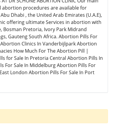
ais AT DR SCHONE ABORTION CLINIC Our main
 abortion procedures are available for
bu Dhabi , the United Arab Emirates (U.A.E),
c offering ultimate Services in abortion with
re, Bosman Pretoria, Ivory Park Midrand
s, Gauteng South Africa. Abortion Pills For
l Abortion Clinics In Vanderbijlpark Abortion
acies How Much For The Abortion Pill |
ls for Sale In Pretoria Central Abortion Pills In
ls For Sale In Middelburg Abortion Pills For
 East London Abortion Pills For Sale In Port