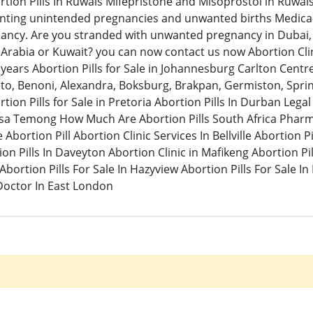
tion Pills In Ruwais Mifepristone and Misoprostol in Ruw
venting unintended pregnancies and unwanted births Medical
ancy. Are you stranded with unwanted pregnancy in Dubai, A
Arabia or Kuwait? you can now contact us now Abortion Clini
 years Abortion Pills for Sale in Johannesburg Carlton Cent
o, Benoni, Alexandra, Boksburg, Brakpan, Germiston, Spring
tion Pills for Sale in Pretoria Abortion Pills In Durban Lega
isa Temong How Much Are Abortion Pills South Africa Pharm
bortion Pill Abortion Clinic Services In Bellville Abortion Pil
n Pills In Daveyton Abortion Clinic in Mafikeng Abortion Pil
 Abortion Pills For Sale In Hazyview Abortion Pills For Sale In
Doctor In East London