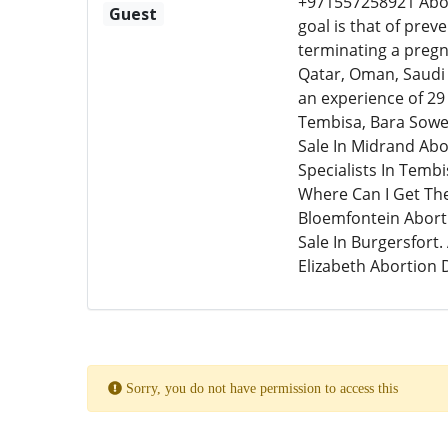
+971557258921 Abor
Guest
goal is that of pre
terminating a pregn
Qatar, Oman, Saudi 
an experience of 29
Tembisa, Bara Sowet
Sale In Midrand Abor
Specialists In Temb
Where Can I Get The A
Bloemfontein Abortio
Sale In Burgersfort.
Elizabeth Abortion 
Sorry, you do not have permission to access this