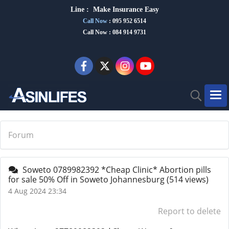
Line :
Make Insurance Eas
y
Call Now
:
095 952 6514
Call Now : 084 914 9731
Forum
Soweto 0789982392 *Cheap Clinic* Abortion pills
for sale 50% Off in Soweto Johannesburg
(514 views)
4 Aug 2024 23:34
Report to delete