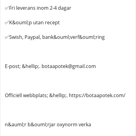
✅Fri leverans inom 2-4 dagar
✅K&ouml;p utan recept
✅Swish, Paypal, bank&ouml;verf&ouml;ring
E-post; &hellip;. botaapotek@gmail.com
Officiell webbplats; &hellip;. https://botaapotek.com/
n&auml;r b&ouml;rjar oxynorm verka