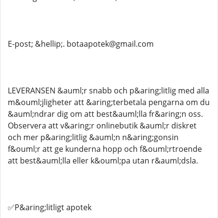
E-post; &hellip;. botaapotek@gmail.com
LEVERANSEN &auml;r snabb och p&aring;litlig med alla
m&ouml;jligheter att &aring;terbetala pengarna om du
&auml;ndrar dig om att best&auml;lla fr&aring;n oss.
Observera att v&aring;r onlinebutik &auml;r diskret
och mer p&aring;litlig &auml;n n&aring;gonsin
f&ouml;r att ge kunderna hopp och f&ouml;rtroende
att best&auml;lla eller k&ouml;pa utan r&auml;dsla.
✅P&aring;litligt apotek