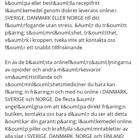
k&ouml;pa eller best&auml;lla receptfritt
l&auml;kemedel genom diskret leverans online i
SVERIGE, DANMARK ELLER NORGE till ditt
f&ouml;rfogande utan stress. &Auml;r du tr&ouml;tt
p&aring; s&ouml;mnl&ouml;shet, tr&ouml;tthet,
v&auml;rk i kroppen, tveka inte att kontakta oss
f&ouml;r ett snabbt tillfrisknande.
En av de b&auml;sta onlinef&ouml;rs&auml;ljningarna
av opioider och andra m&auml;rkesvaror
sm&auml;rtstillande och
s&ouml;mnl&ouml;shetsmediciner du bara kan
f&aring; in fr&aring;n och med nu online i DANMARK,
SVERIGE och NORGE. De flesta &auml;r
angel&auml;gna om att k&ouml;pa direkt fr&aring;n
butiken, kontakta oss bara d&auml;r du ser att detta
&ouml;kar din garanti p&aring; l&auml;kemedel online.
K&ouml;p piller och kraftfulla s&ouml;mntabletter av
alla slag i SVERIGE, DANMARK, NORGE och FINLAND