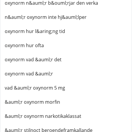
oxynorm n&auml;r b&ouml;rjar den verka
n&auml;r oxynorm inte hj&auml;lper
oxynorm hur l&aring;ng tid
oxynorm hur ofta
oxynorm vad &auml;r det
oxynorm vad &auml;r
vad &auml;r oxynorm 5 mg
&auml;r oxynorm morfin
&auml;r oxynorm narkotikaklassat
&auml;r stilnoct beroendeframkallande