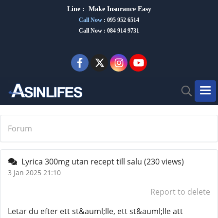
Line :
Make Insurance Eas
y
Call Now
:
095 952 6514
Call Now : 084 914 9731
Forum
Lyrica 300mg utan recept till salu
(230 views)
3 Jan 2025 21:10
Report to delete
Letar du efter ett st&auml;lle, ett st&auml;lle att