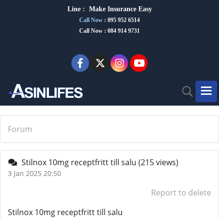
Line :
Make Insurance Eas
y
Call Now
:
095 952 6514
Call Now : 084 914 9731
Forum
Stilnox 10mg receptfritt till salu
(215 views)
3 Jan 2025 20:50
Report to delete
Stilnox 10mg receptfritt till salu