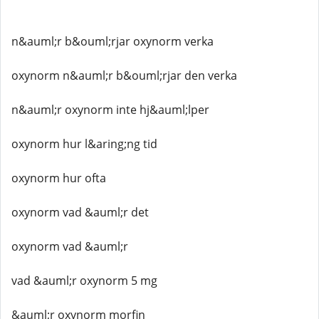
n&auml;r b&ouml;rjar oxynorm verka
oxynorm n&auml;r b&ouml;rjar den verka
n&auml;r oxynorm inte hj&auml;lper
oxynorm hur l&aring;ng tid
oxynorm hur ofta
oxynorm vad &auml;r det
oxynorm vad &auml;r
vad &auml;r oxynorm 5 mg
&auml;r oxynorm morfin