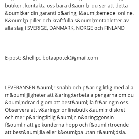
butiken, kontakta oss bara d&auml;r du ser att detta
&ouml;kar din garanti p&aring; l&auml;kemedel online.
K&ouml;p piller och kraftfulla s&ouml;mntabletter av
alla slag i SVERIGE, DANMARK, NORGE och FINLAND
E-post; &hellip;. botaapotek@gmail.com
LEVERANSEN &auml;r snabb och p&aring;litlig med alla
m&ouml;jligheter att &aring;terbetala pengarna om du
&auml;ndrar dig om att best&auml;lla fr&aring;n oss.
Observera att v&aring;r onlinebutik &auml;r diskret
och mer p&aring;litlig &auml;n n&aring;gonsin
f&ouml;r att ge kunderna hopp och f&ouml;rtroende
att best&auml;lla eller k&ouml;pa utan r&auml;dsla.