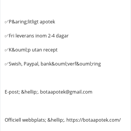
✅P&aring;litligt apotek
✅Fri leverans inom 2-4 dagar
✅K&ouml;p utan recept
✅Swish, Paypal, bank&ouml;verf&ouml;ring
E-post; &hellip;. botaapotek@gmail.com
Officiell webbplats; &hellip;. https://botaapotek.com/