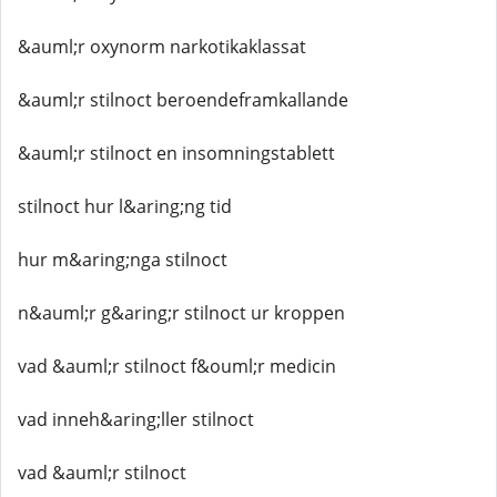
&auml;r oxynorm narkotikaklassat
&auml;r stilnoct beroendeframkallande
&auml;r stilnoct en insomningstablett
stilnoct hur l&aring;ng tid
hur m&aring;nga stilnoct
n&auml;r g&aring;r stilnoct ur kroppen
vad &auml;r stilnoct f&ouml;r medicin
vad inneh&aring;ller stilnoct
vad &auml;r stilnoct