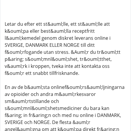
Letar du efter ett st&auml;lle, ett st&auml;lle att
k&ouml;pa eller best&auml;lla receptfritt
l&auml;kemedel genom diskret leverans online i
SVERIGE, DANMARK ELLER NORGE till ditt
f&ouml;rfogande utan stress. &Auml;r du tr&ouml;tt
p&aring; s&ouml;mnl&ouml;shet, tr&ouml;tthet,
v&auml;rk i kroppen, tveka inte att kontakta oss
f&ouml;r ett snabbt tillfrisknande.
En av de b&auml;sta onlinef&ouml;rs&auml;ljningarna
av opioider och andra m&auml;rkesvaror
sm&auml;rtstillande och
s&ouml;mnl&ouml;shetsmediciner du bara kan
f&aring; in fr&aring;n och med nu online i DANMARK,
SVERIGE och NORGE. De flesta &auml;r
angel&auml;gna om att k&ouml;pa direkt fr&aring;n