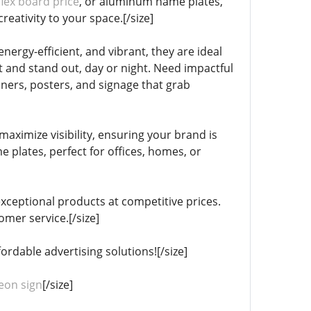
 flex board price
, or aluminum name plates,
reativity to your space.[/size]
ergy-efficient, and vibrant, they are ideal
t and stand out, day or night. Need impactful
nners, posters, and signage that grab
aximize visibility, ensuring your brand is
plates, perfect for offices, homes, or
xceptional products at competitive prices.
mer service.[/size]
rdable advertising solutions![/size]
eon sign
[/size]