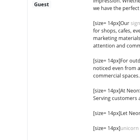
impression. Whether
Guest
we have the perfect 
[size= 14px]Our
sig
for shops, cafes, e
marketing materials?
attention and commu
[size= 14px]For outd
noticed even from a
commercial spaces.[
[size= 14px]At Neon
Serving customers a
[size= 14px]Let Neo
[size= 14px]
unicorn 