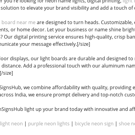
 you're looking for neon name lights, digital printing,
light
solution to elevate your brand visibility and add a touch of c
n board near me
are designed to turn heads. Customizable, en
vents, or home decor. Let your business or name shine brigh
 Our digital printing service ensures high-quality, crisp ba
nicate your message effectively.[/size]
oor displays, our light boards are durable and designed to m
 distance. Add a professional touch with our aluminum name 
/size]
SignsHub, we combine affordability with quality, providing e
cross India, we ensure prompt delivery and top-notch custo
nSignsHub light up your brand today with innovative and affo
light neon
|
purple neon lights
|
bicycle neon sign
|
shoe n