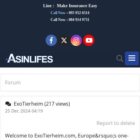
Line :
Make Insurance Eas
y
Call Now
:
095 952 6514
Call Now : 084 914 9731
Forum
ExoTierheim
(217 views)
25 Dec 2024 04:19
Report to delete
Welcome to ExoTierheim.com, Europe&rsquo;s one-