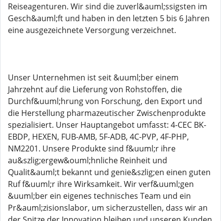
Reiseagenturen. Wir sind die zuverl&auml;ssigsten im
Gesch&auml;ft und haben in den letzten 5 bis 6 Jahren
eine ausgezeichnete Versorgung verzeichnet.
Unser Unternehmen ist seit &uuml;ber einem
Jahrzehnt auf die Lieferung von Rohstoffen, die
Durchf&uuml;hrung von Forschung, den Export und
die Herstellung pharmazeutischer Zwischenprodukte
spezialisiert. Unser Hauptangebot umfasst: 4-CEC BK-
EBDP, HEXEN, FUB-AMB, 5F-ADB, 4C-PVP, 4F-PHP,
NM2201. Unsere Produkte sind f&uuml;r ihre
au&szlig;ergew&ouml;hnliche Reinheit und
Qualit&auml;t bekannt und genie&szlig;en einen guten
Ruf f&uuml;r ihre Wirksamkeit. Wir verf&uuml;gen
&uuml;ber ein eigenes technisches Team und ein
Pr&auml;zisionslabor, um sicherzustellen, dass wir an
der Spitze der Innovation bleiben und unseren Kunden