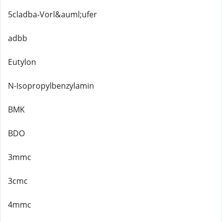
5cladba-Vorl&auml;ufer
adbb
Eutylon
N-Isopropylbenzylamin
BMK
BDO
3mmc
3cmc
4mmc