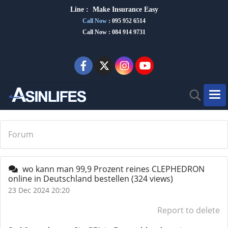
Line :
Make Insurance Eas
y
Call Now
:
095 952 6514
Call Now : 084 914 9731
Forum
wo kann man 99,9 Prozent reines CLEPHEDRON
online in Deutschland bestellen
(324 views)
23 Dec 2024 20:20
Report to delete