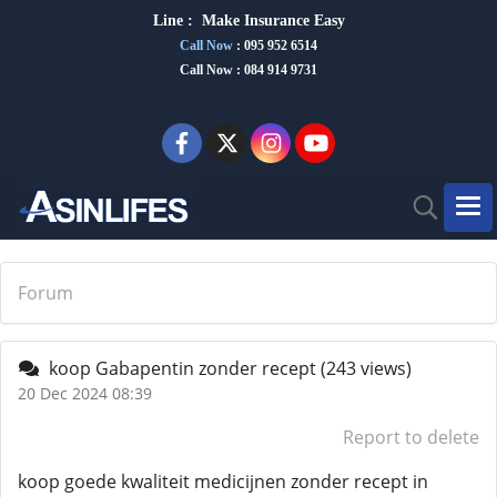
Line :
Make Insurance Eas
y
Call Now
:
095 952 6514
Call Now : 084 914 9731
Forum
koop Gabapentin zonder recept
(243 views)
20 Dec 2024 08:39
Report to delete
koop goede kwaliteit medicijnen zonder recept in