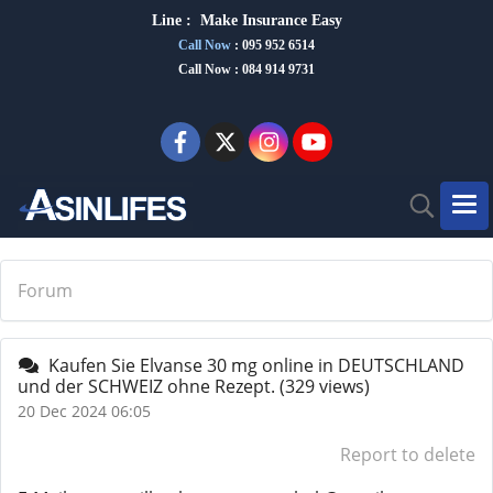
Line :
Make Insurance Eas
y
Call Now
:
095 952 6514
Call Now : 084 914 9731
Forum
Kaufen Sie Elvanse 30 mg online in DEUTSCHLAND
und der SCHWEIZ ohne Rezept.
(329 views)
20 Dec 2024 06:05
Report to delete