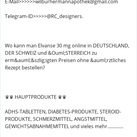
E-Mail>>>>>>wilburhermannapothek@gmail.com
Telegram-ID>>>>>@RC_designers.
Wo kann man Elvanse 30 mg online in DEUTSCHLAND,
DER SCHWEIZ und &Ouml;STERREICH zu
erm&auml;&szlig;igten Preisen ohne &auml;rztliches
Rezept bestellen?
♛♛ HAUPTPRODUKTE ♛♛
ADHS-TABLETTEN, DIABETES-PRODUKTE, STEROID-
PRODUKTE, SCHMERZMITTEL, ANGSTMITTEL,
GEWICHTSABNAHMEMITTEL und vieles mehr.............