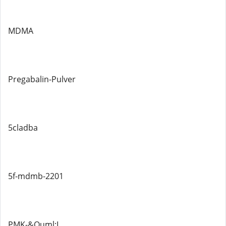
MDMA
Pregabalin-Pulver
5cladba
5f-mdmb-2201
PMK-&Ouml;L