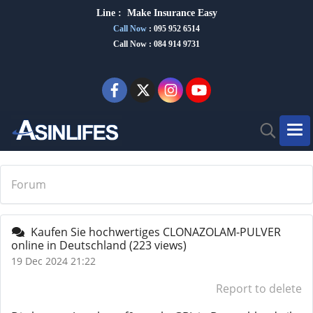
Line :
Make Insurance Eas
y
Call Now
:
095 952 6514
Call Now : 084 914 9731
Forum
Kaufen Sie hochwertiges CLONAZOLAM-PULVER
online in Deutschland
(223 views)
19 Dec 2024 21:22
Report to delete