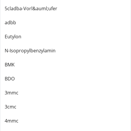
5cladba-Vorl&auml;ufer
adbb
Eutylon
N-Isopropylbenzylamin
BMK
BDO
3mmc
3cmc
4mmc