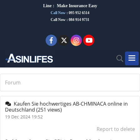
Line :
Make Insurance Eas
y
Call Now
:
095 952 6514
Call Now : 084 914 9731
Forum
Kaufen Sie hochwertiges AB-CHMINACA online in
Deutschland
(251 views)
19 Dec 2024 19:52
Report to delete