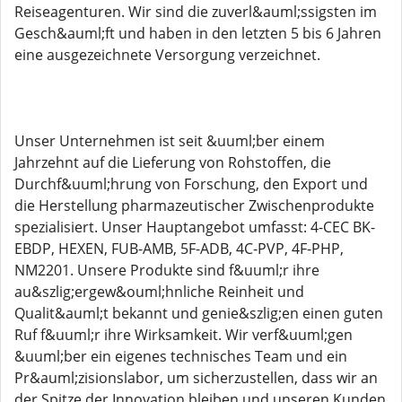
Reiseagenturen. Wir sind die zuverl&auml;ssigsten im
Gesch&auml;ft und haben in den letzten 5 bis 6 Jahren
eine ausgezeichnete Versorgung verzeichnet.
Unser Unternehmen ist seit &uuml;ber einem
Jahrzehnt auf die Lieferung von Rohstoffen, die
Durchf&uuml;hrung von Forschung, den Export und
die Herstellung pharmazeutischer Zwischenprodukte
spezialisiert. Unser Hauptangebot umfasst: 4-CEC BK-
EBDP, HEXEN, FUB-AMB, 5F-ADB, 4C-PVP, 4F-PHP,
NM2201. Unsere Produkte sind f&uuml;r ihre
au&szlig;ergew&ouml;hnliche Reinheit und
Qualit&auml;t bekannt und genie&szlig;en einen guten
Ruf f&uuml;r ihre Wirksamkeit. Wir verf&uuml;gen
&uuml;ber ein eigenes technisches Team und ein
Pr&auml;zisionslabor, um sicherzustellen, dass wir an
der Spitze der Innovation bleiben und unseren Kunden