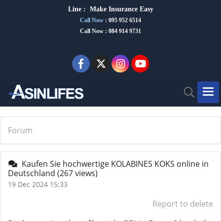
Line :
Make Insurance Eas
y
Call Now
:
095 952 6514
Call Now : 084 914 9731
Forum
Kaufen Sie hochwertige KOLABINES KOKS online in
Deutschland
(267 views)
19 Dec 2024 15:33
Report to delete