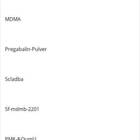
MDMA
Pregabalin-Pulver
5cladba
5f-mdmb-2201
PMK-&Ouml;L