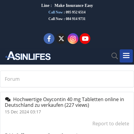
Line :
Make Insurance Eas
y
Call Now
:
095 952 6514
Call Now : 084 914 9731
Forum
Hochwertige Oxycontin 40 mg Tabletten online in
Deutschland zu verkaufen
(227 views)
15 Dec 2024 03:17
Report to delete