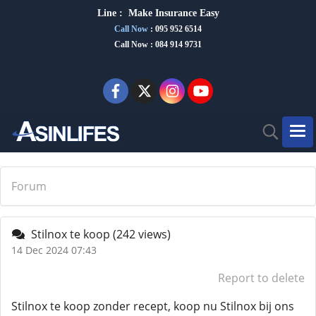
Line :
Make Insurance Eas
y
Call Now
:
095 952 6514
Call Now : 084 914 9731
Forum
Stilnox te koop
(242 views)
14 Dec 2024 07:43
Report to delete
Stilnox te koop zonder recept, koop nu Stilnox bij ons