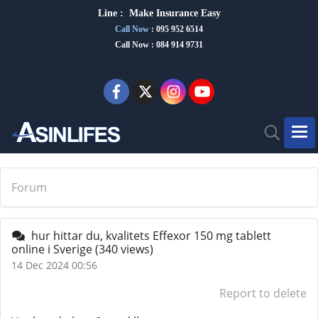
Line :
Make Insurance Eas
y
Call Now
:
095 952 6514
Call Now : 084 914 9731
Forum
hur hittar du, kvalitets Effexor 150 mg tablett
online i Sverige
(340 views)
14 Dec 2024 00:56
Report to delete