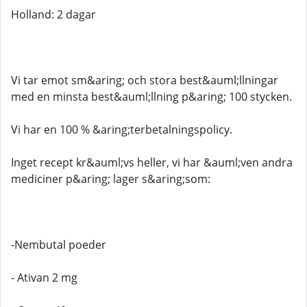
Holland: 2 dagar
Vi tar emot sm&aring; och stora best&auml;llningar
med en minsta best&auml;llning p&aring; 100 stycken.
Vi har en 100 % &aring;terbetalningspolicy.
Inget recept kr&auml;vs heller, vi har &auml;ven andra
mediciner p&aring; lager s&aring;som:
-Nembutal poeder
- Ativan 2 mg