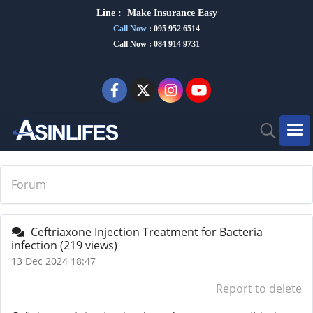
Line :
Make Insurance Eas
y
Call Now
:
095 952 6514
Call Now : 084 914 9731
Forum
Ceftriaxone Injection Treatment for Bacteria
infection
(219 views)
13 Dec 2024 18:47
Report to delete