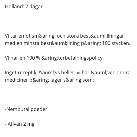
Holland: 2 dagar
Vi tar emot sm&aring; och stora best&auml;llningar
med en minsta best&auml;llning p&aring; 100 stycken.
Vi har en 100 % &aring;terbetalningspolicy.
Inget recept kr&auml;vs heller, vi har &auml;ven andra
mediciner p&aring; lager s&aring;som:
-Nembutal poeder
- Ativan 2 mg