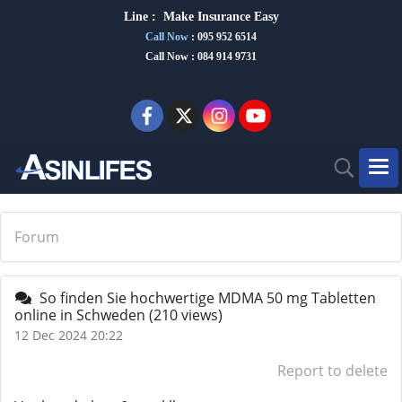
Line :
Make Insurance Eas
y
Call Now
:
095 952 6514
Call Now : 084 914 9731
Forum
So finden Sie hochwertige MDMA 50 mg Tabletten
online in Schweden
(210 views)
12 Dec 2024 20:22
Report to delete