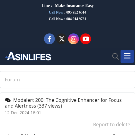
Line :
Make Insurance Eas
y
Call Now
:
095 952 6514
Call Now : 084 914 9731
Forum
Modalert 200: The Cognitive Enhancer for Focus
and Alertness
(337 views)
12 Dec 2024 16:01
Report to delete