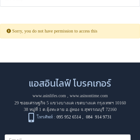
Sorry, you do not have permission to access this
แอสอินไลฟ์ โบรคเกอร์
www.asinlifes.com
,
www.asinontime.com
29 ซอยเศรษฐกิจ 5 แขวงบางแค เขตบางแค กรุงเทพฯ 10160
38 หมู่ที่ 1 ต.ยุ้งทะลาย อ.อู่ทอง จ.สุพรรณบุรี 72160
โทรศัพท์ :
095 952 6514
,
084 914 9731