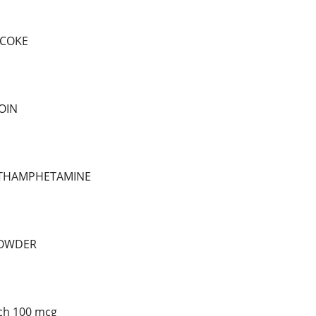
 COKE
OIN
ETHAMPHETAMINE
POWDER
tch 100 mcg