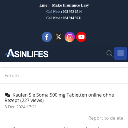
Line :
Make Insurance Eas
y
Call Now
:
095 952 6514
Call Now : 084 914 9731
Forum
Kaufen Sie Soma 500 mg Tabletten online ohne
Rezept
(227 views)
3 Dec 2024 17:21
Report to delete