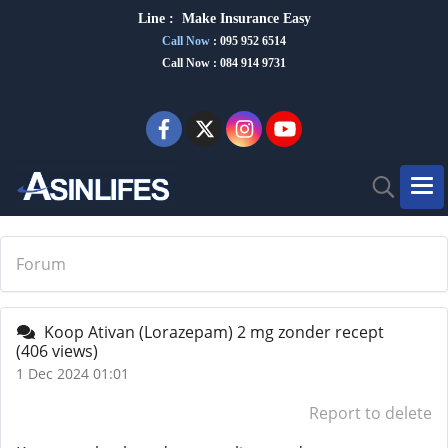
Line :
Make Insurance Eas
y
Call Now
:
095 952 6514
Call Now : 084 914 9731
Forum
Koop Ativan (Lorazepam) 2 mg zonder recept
(406 views)
1 Dec 2024 01:01
Report to delete