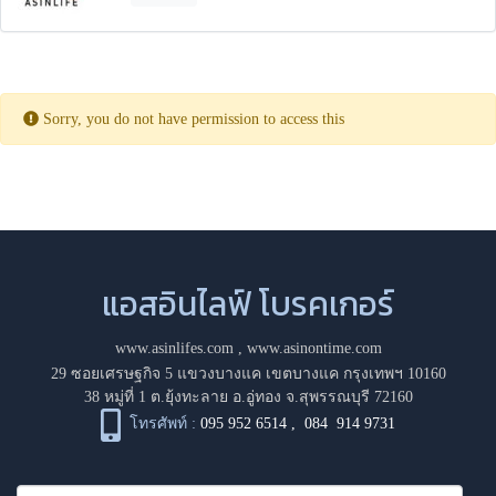
Sorry, you do not have permission to access this
แอสอินไลฟ์ โบรคเกอร์
www.asinlifes.com
,
www.asinontime.com
29 ซอยเศรษฐกิจ 5 แขวงบางแค เขตบางแค กรุงเทพฯ 10160
38 หมู่ที่ 1 ต.ยุ้งทะลาย อ.อู่ทอง จ.สุพรรณบุรี 72160
โทรศัพท์ :
095 952 6514
,
084 914 9731