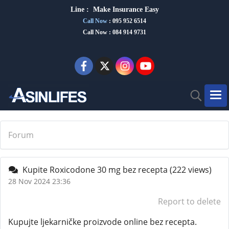
Line :
Make Insurance Eas
y
Call Now
:
095 952 6514
Call Now : 084 914 9731
Forum
Kupite Roxicodone 30 mg bez recepta
(222 views)
28 Nov 2024 23:36
Report to delete
Kupujte ljekarničke proizvode online bez recepta.