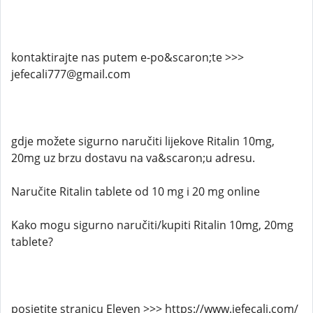
kontaktirajte nas putem e-po&scaron;te >>>
jefecali777@gmail.com
gdje možete sigurno naručiti lijekove Ritalin 10mg,
20mg uz brzu dostavu na va&scaron;u adresu.
Naručite Ritalin tablete od 10 mg i 20 mg online
Kako mogu sigurno naručiti/kupiti Ritalin 10mg, 20mg
tablete?
posjetite stranicu Eleven >>> https://www.jefecali.com/