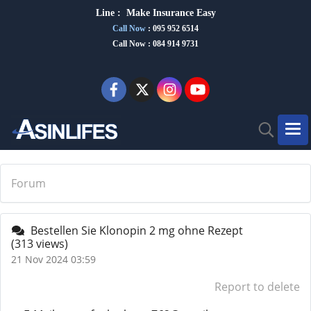
Line :
Make Insurance Eas
y
Call Now
:
095 952 6514
Call Now : 084 914 9731
Forum
Bestellen Sie Klonopin 2 mg ohne Rezept
(313 views)
21 Nov 2024 03:59
Report to delete