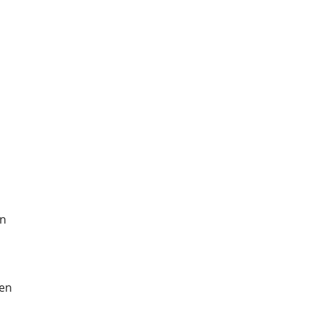
en
fen