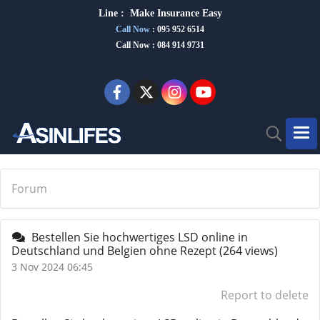
Line :
Make Insurance Eas
y
Call Now
:
095 952 6514
Call Now : 084 914 9731
Forum
Bestellen Sie hochwertiges LSD online in
Deutschland und Belgien ohne Rezept
(264 views)
3 Nov 2024 06:45
Report to delete