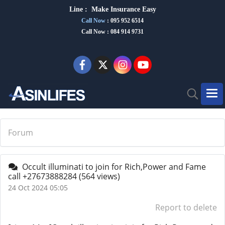
Line :
Make Insurance Eas
y
Call Now
:
095 952 6514
Call Now : 084 914 9731
Forum
Occult illuminati to join for Rich,Power and Fame
call +27673888284
(564 views)
24 Oct 2024 05:05
Report to delete