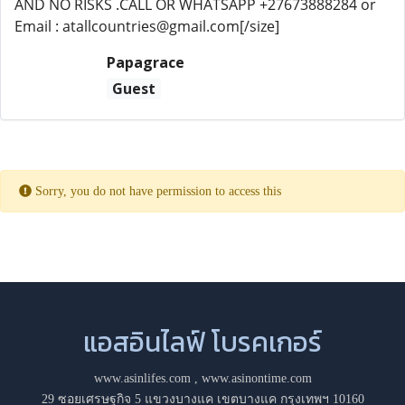
AND NO RISKS .CALL OR WHATSAPP +27673888284 or
Email : atallcountries@gmail.com[/size]
Papagrace
Guest
Sorry, you do not have permission to access this
แอสอินไลฟ์ โบรคเกอร์
www.asinlifes.com
,
www.asinontime.com
29 ซอยเศรษฐกิจ 5 แขวงบางแค เขตบางแค กรุงเทพฯ 10160