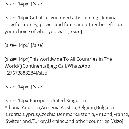
[size= 14px] [/size]
[size= 14px]Get all all you need after joining Illuminati
now for money, power and fame and other benefits on
your choice of what you want,[/size]
[size= 14px] [/size]
[size= 14px]This worldwide To All Countries in The
World/((Continental))eg: Call/WhatsApp
+27673888284[/size]
[size= 14px] [/size]
[size= 14px]Europe = United Kingdom,
Albania,Andorra,Armenia,Austria,Belgium,Bulgaria
,Croatia,Cyprus,Czechia,Denmark,Estonia,FinLand,Franc
,Switzerland,Turkey,Ukraine,and other countries.[/size]