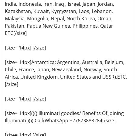
India, Indonesia, Iran, Iraq , Israel, Japan, Jordan,
Kazakhstan, Kuwait, Kyrgyzstan, Laos, Lebanon,
Malaysia, Mongolia, Nepal, North Korea, Oman,
Pakistan, Papua New Guinea, Philippines, Qatar
ETC[/size]
[size= 14px] [/size]
[size= 14px]Antarctica: Argentina, Australia, Belgium,
Chile, France, Japan, New Zealand, Norway, South
Africa, United Kingdom, United States and USSR).ETC.
[/size]
[size= 14px] [/size]
[size= 14px](((( Illuminati goodies/ Benefits Of Joining
Illuminati )))) Call/WhatsApp +27673888284[/size]
[size= 14px] [/size]