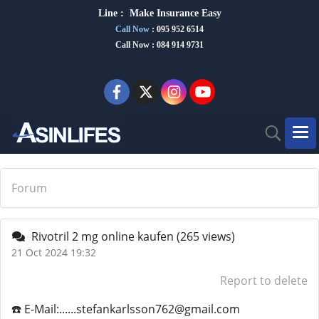
Line :
Make Insurance Eas
y
Call Now
:
095 952 6514
Call Now : 084 914 9731
Forum
Rivotril 2 mg online kaufen
(265 views)
21 Oct 2024 19:32
Report to delete
☎️ E-Mail:......stefankarlsson762@gmail.com