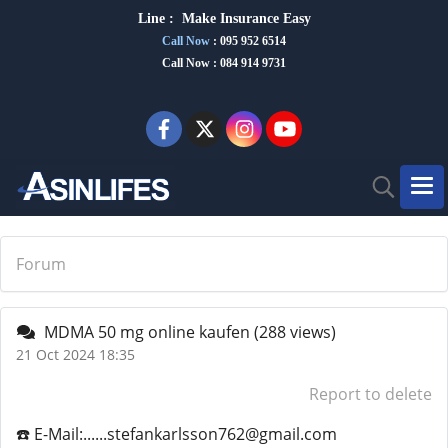
Line :
Make Insurance Eas
y
Call Now
:
095 952 6514
Call Now : 084 914 9731
Forum
MDMA 50 mg online kaufen
(288 views)
21 Oct 2024 18:35
Report to delete
☎️ E-Mail:......stefankarlsson762@gmail.com