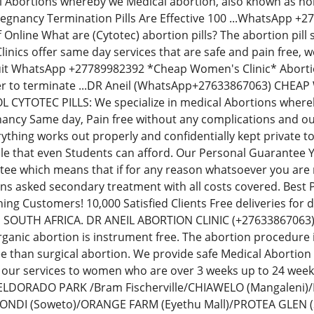
al Abortions whereby we Medical abortion, also known as non-
regnancy Termination Pills Are Effective 100 ...WhatsApp 
Off Online What are (Cytotec) abortion pills? The abortion p
inics offer same day services that are safe and pain free,
uit WhatsApp +27789982392 *Cheap Women's Clinic* Abortion 
der to terminate ...DR Aneil (WhatsApp+27633867063) CH
YTOTEC PILLS: We specialize in medical Abortions whereby 
ancy Same day, Pain free without any complications and our
thing works out properly and confidentially kept private t
le that even Students can afford. Our Personal Guarantee
e which means that if for any reason whatsoever you are no
ions asked secondary treatment with all costs covered. Best
ning Customers! 10,000 Satisfied Clients Free deliveries fo
N SOUTH AFRICA. DR ANEIL ABORTION CLINIC (+276338670
rganic abortion is instrument free. The abortion procedure i
ee than surgical abortion. We provide safe Medical Abortion
 our services to women who are over 3 weeks up to 24 we
: ELDORADO PARK /Bram Fischerville/CHIAWELO (Mangaleni
ZONDI (Soweto)/ORANGE FARM (Eyethu Mall)/PROTEA GLEN (