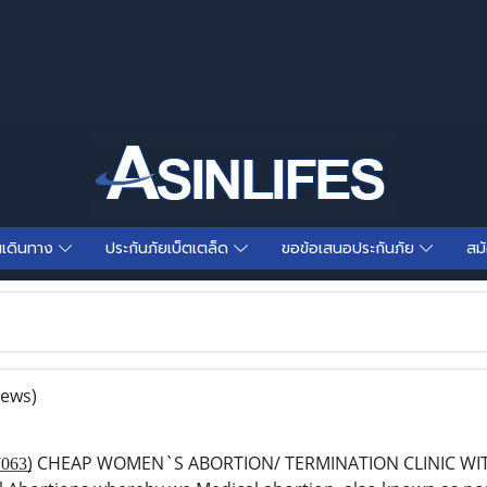
นเดินทาง
ประกันภัยเบ็ตเตล็ด
ขอข้อเสนอประกันภัย
สม
iews)
̲3̲8̲6̲7̲0̲6̲3̲) CHEAP WOMEN`S ABORTION/ TERMINATION CLINI