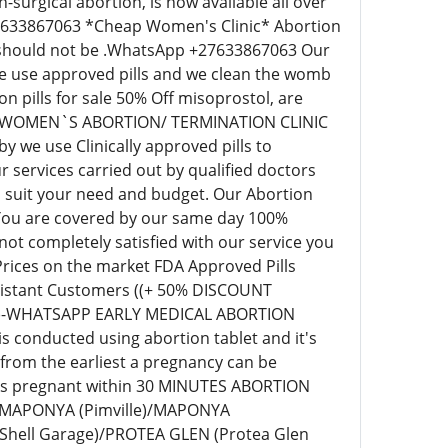
surgical abortion, is now available all over
+27633867063 *Cheap Women's Clinic* Abortion
ill should not be .WhatsApp +27633867063 Our
 we use approved pills and we clean the womb
pills for sale 50% Off misoprostol, are
EAP WOMEN`S ABORTION/ TERMINATION CLINIC
we use Clinically approved pills to
 services carried out by qualified doctors
o suit your need and budget. Our Abortion
 You are covered by our same day 100%
t completely satisfied with our service you
 Prices on the market FDA Approved Pills
r distant Customers ((+ 50% DISCOUNT
63)-WHATSAPP EARLY MEDICAL ABORTION
s conducted using abortion tablet and it's
 from the earliest a pregnancy can be
eks pregnant within 30 MINUTES ABORTION
)/MAPONYA (Pimville)/MAPONYA
Shell Garage)/PROTEA GLEN (Protea Glen