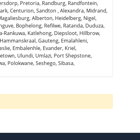
ersdorp, Pretoria, Randburg, Randfontein,
rk, Centurion, Sandton , Alexandra, Midrand,
Magaliesburg, Alberton, Heidelberg, Nigel,
anguve, Bophelong, Refilwe, Ratanda, Duduza,
a-Rankuwa, Katlehong, Diepsloot, Hillbrow,
, Hammanskraal, Gauteng, Emalahleni,
slie, Embalenhle, Evander, Kriel,
town, Ulundi, Umlazi, Port Shepstone,
a, Polokwane, Seshego, Sibasa,