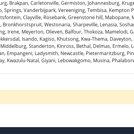
urg, Brakpan, Carletonville, Germiston, Johannesburg, Krug
 Springs, Vanderbijpark, Vereeniging, Tembisa, Kempton Pa
antsfontein, Clayville, Rosebank, Greenstone hill, Mabopane, 
k, Bronkhorstspruit, Westonaria, Sharpeville, Lenasia, Sosh
ng, Irene, Meyerton, Olieven, Balfour, Thokoza, Mamelodi, G
Bekkersdal, Isando, Kagiso, Khutsong, Kwa-Thema, Daveyton
 Middelburg, Standerton, Kinross, Bethal, Delmas, Ermelo, Le
, Empangeni, Ladysmith, Newcastle, Pietermaritzburg, Pine
ay, Kwazulu-Natal, Giyani, Lebowakgomo, Musina, Phalaborw