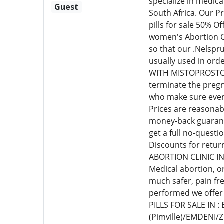
specialize in medic
Guest
South Africa. Our P
pills for sale 50% 
women's Abortion Cl
so that our .Nelspr
usually used in or
WITH MISTOPROSTOL C
terminate the pregn
who make sure every
Prices are reasonab
money-back guarante
get a full no-quest
Discounts for retur
ABORTION CLINIC I
Medical abortion, o
much safer, pain fr
performed we offer
PILLS FOR SALE IN 
(Pimville)/EMDENI/