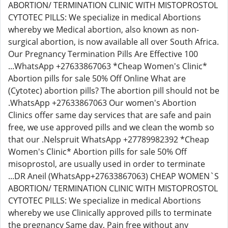
ABORTION/ TERMINATION CLINIC WITH MISTOPROSTOL
CYTOTEC PILLS: We specialize in medical Abortions
whereby we Medical abortion, also known as non-
surgical abortion, is now available all over South Africa.
Our Pregnancy Termination Pills Are Effective 100
...WhatsApp +27633867063 *Cheap Women's Clinic*
Abortion pills for sale 50% Off Online What are
(Cytotec) abortion pills? The abortion pill should not be
.WhatsApp +27633867063 Our women's Abortion
Clinics offer same day services that are safe and pain
free, we use approved pills and we clean the womb so
that our .Nelspruit WhatsApp +27789982392 *Cheap
Women's Clinic* Abortion pills for sale 50% Off
misoprostol, are usually used in order to terminate
...DR Aneil (WhatsApp+27633867063) CHEAP WOMEN`S
ABORTION/ TERMINATION CLINIC WITH MISTOPROSTOL
CYTOTEC PILLS: We specialize in medical Abortions
whereby we use Clinically approved pills to terminate
the pregnancy Same day, Pain free without any