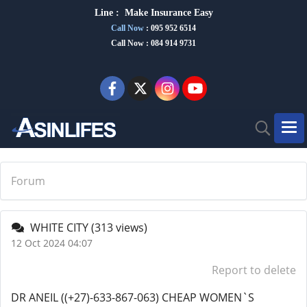
Line :
Make Insurance Eas
y
Call Now
:
095 952 6514
Call Now : 084 914 9731
Forum
WHITE CITY
(313 views)
12 Oct 2024 04:07
Report to delete
DR ANEIL ((+27)-633-867-063) CHEAP WOMEN`S