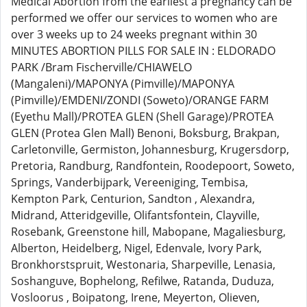
Medical Abortion from the earliest a pregnancy can be
performed we offer our services to women who are
over 3 weeks up to 24 weeks pregnant within 30
MINUTES ABORTION PILLS FOR SALE IN : ELDORADO
PARK /Bram Fischerville/CHIAWELO
(Mangaleni)/MAPONYA (Pimville)/MAPONYA
(Pimville)/EMDENI/ZONDI (Soweto)/ORANGE FARM
(Eyethu Mall)/PROTEA GLEN (Shell Garage)/PROTEA
GLEN (Protea Glen Mall) Benoni, Boksburg, Brakpan,
Carletonville, Germiston, Johannesburg, Krugersdorp,
Pretoria, Randburg, Randfontein, Roodepoort, Soweto,
Springs, Vanderbijpark, Vereeniging, Tembisa,
Kempton Park, Centurion, Sandton , Alexandra,
Midrand, Atteridgeville, Olifantsfontein, Clayville,
Rosebank, Greenstone hill, Mabopane, Magaliesburg,
Alberton, Heidelberg, Nigel, Edenvale, Ivory Park,
Bronkhorstspruit, Westonaria, Sharpeville, Lenasia,
Soshanguve, Bophelong, Refilwe, Ratanda, Duduza,
Vosloorus , Boipatong, Irene, Meyerton, Olieven,