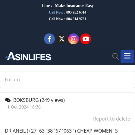
Line :
Make Insurance Eas
y
Call Now
:
095 952 6514
Call Now : 084 914 9731
Forum
BOKSBURG
(249 views)
11 Oct 2024 18:36
Report to delete
DR ANEIL (+27`63`38`67`063`) CHEAP WOMEN`S