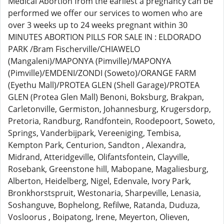
Medical Abortion from the earliest a pregnancy can be
performed we offer our services to women who are
over 3 weeks up to 24 weeks pregnant within 30
MINUTES ABORTION PILLS FOR SALE IN : ELDORADO
PARK /Bram Fischerville/CHIAWELO
(Mangaleni)/MAPONYA (Pimville)/MAPONYA
(Pimville)/EMDENI/ZONDI (Soweto)/ORANGE FARM
(Eyethu Mall)/PROTEA GLEN (Shell Garage)/PROTEA
GLEN (Protea Glen Mall) Benoni, Boksburg, Brakpan,
Carletonville, Germiston, Johannesburg, Krugersdorp,
Pretoria, Randburg, Randfontein, Roodepoort, Soweto,
Springs, Vanderbijpark, Vereeniging, Tembisa,
Kempton Park, Centurion, Sandton , Alexandra,
Midrand, Atteridgeville, Olifantsfontein, Clayville,
Rosebank, Greenstone hill, Mabopane, Magaliesburg,
Alberton, Heidelberg, Nigel, Edenvale, Ivory Park,
Bronkhorstspruit, Westonaria, Sharpeville, Lenasia,
Soshanguve, Bophelong, Refilwe, Ratanda, Duduza,
Vosloorus , Boipatong, Irene, Meyerton, Olieven,