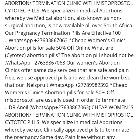
ABORTION/ TERMINATION CLINIC WITH MISTOPROSTOL
CYTOTEC PILLS: We specialize in medical Abortions
whereby we Medical abortion, also known as non-
surgical abortion, is now available all over South Africa.
Our Pregnancy Termination Pills Are Effective 100
...WhatsApp +27633867063 *Cheap Women's Clinic*
Abortion pills for sale 50% Off Online What are
(Cytotec) abortion pills? The abortion pill should not be
.WhatsApp +27633867063 Our women's Abortion
Clinics offer same day services that are safe and pain
free, we use approved pills and we clean the womb so
that our .Nelspruit WhatsApp +27789982392 *Cheap
Women's Clinic* Abortion pills for sale 50% Off
misoprostol, are usually used in order to terminate
...DR Aneil (WhatsApp+27633867063) CHEAP WOMEN`S
ABORTION/ TERMINATION CLINIC WITH MISTOPROSTOL
CYTOTEC PILLS: We specialize in medical Abortions
whereby we use Clinically approved pills to terminate
the pregnancy Same day, Pain free without any