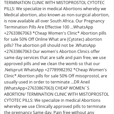
TERMINATION CLINIC WITH MISTOPROSTOL CYTOTEC
PILLS: We specialize in medical Abortions whereby we
Medical abortion, also known as non-surgical abortion,
is now available all over South Africa. Our Pregnancy
Termination Pills Are Effective 100 ...WhatsApp
+27633867063 *Cheap Women's Clinic* Abortion pills
for sale 50% Off Online What are (Cytotec) abortion
pills? The abortion pill should not be .WhatsApp
+27633867063 Our women's Abortion Clinics offer
same day services that are safe and pain free, we use
approved pills and we clean the womb so that our
.Nelspruit WhatsApp +27789982392 *Cheap Women's
Clinic* Abortion pills for sale 50% Off misoprostol, are
usually used in order to terminate ...DR Aneil
(WhatsApp+27633867063) CHEAP WOMEN`S
ABORTION/ TERMINATION CLINIC WITH MISTOPROSTOL
CYTOTEC PILLS: We specialize in medical Abortions
whereby we use Clinically approved pills to terminate
the pregnancy Same day, Pain free without any