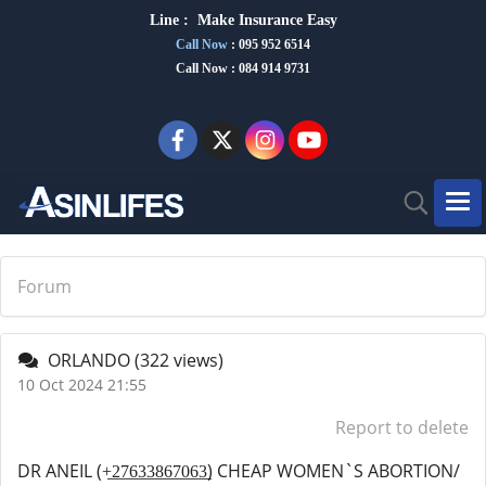
Line :
Make Insurance Eas
y
Call Now
:
095 952 6514
Call Now : 084 914 9731
Forum
ORLANDO
(322 views)
10 Oct 2024 21:55
Report to delete
DR ANEIL (+̲2̲7̲6̲3̲3̲8̲6̲7̲0̲6̲3̲) CHEAP WOMEN`S ABORTION/