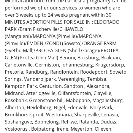
Medical Abortion from the earliest a pregnancy can be
performed we offer our services to women who are
over 3 weeks up to 24 weeks pregnant within 30
MINUTES ABORTION PILLS FOR SALE IN : ELDORADO
PARK /Bram Fischerville/CHIAWELO
(Mangaleni)/MAPONYA (Pimville)/MAPONYA
(Pimville)/EMDENI/ZONDI (Soweto)/ORANGE FARM
(Eyethu Mall)/PROTEA GLEN (Shell Garage)/PROTEA
GLEN (Protea Glen Mall) Benoni, Boksburg, Brakpan,
Carletonville, Germiston, Johannesburg, Krugersdorp,
Pretoria, Randburg, Randfontein, Roodepoort, Soweto,
Springs, Vanderbijpark, Vereeniging, Tembisa,
Kempton Park, Centurion, Sandton , Alexandra,
Midrand, Atteridgeville, Olifantsfontein, Clayville,
Rosebank, Greenstone hill, Mabopane, Magaliesburg,
Alberton, Heidelberg, Nigel, Edenvale, Ivory Park,
Bronkhorstspruit, Westonaria, Sharpeville, Lenasia,
Soshanguve, Bophelong, Refilwe, Ratanda, Duduza,
Vosloorus , Boipatong, Irene, Meyerton, Olieven,