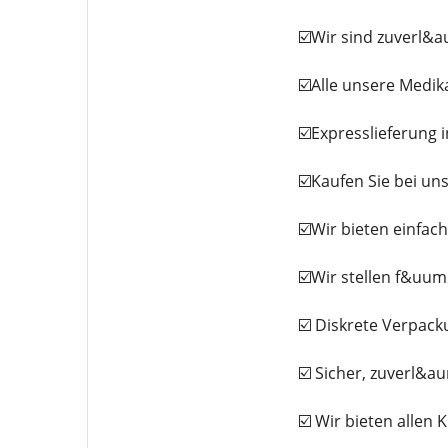
☑️Wir sind zuverl&a
☑️Alle unsere Medi
☑️Expresslieferung 
☑️Kaufen Sie bei un
☑️Wir bieten einfa
☑️Wir stellen f&uu
☑️ Diskrete Verpac
☑️ Sicher, zuverl&au
☑️ Wir bieten allen 