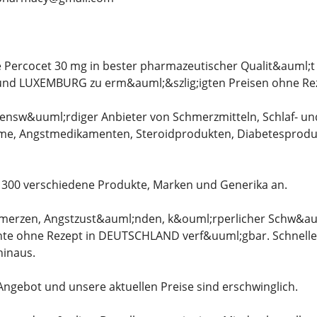
ie Percocet 30 mg in bester pharmazeutischer Qualit&auml;
nd LUXEMBURG zu erm&auml;&szlig;igten Preisen ohne Re
auensw&uuml;rdiger Anbieter von Schmerzmitteln, Schlaf- u
e, Angstmedikamenten, Steroidprodukten, Diabetesproduk
s 300 verschiedene Produkte, Marken und Generika an.
merzen, Angstzust&auml;nden, k&ouml;rperlicher Schw&auml
ente ohne Rezept in DEUTSCHLAND verf&uuml;gbar. Schnelle 
inaus.
 Angebot und unsere aktuellen Preise sind erschwinglich.