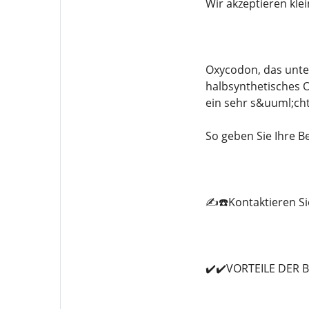
Wir akzeptieren kle
Oxycodon, das unte
halbsynthetisches O
ein sehr s&uuml;ch
So geben Sie Ihre Be
✍️☎️Kontaktieren Si
✔️✔️VORTEILE DER 