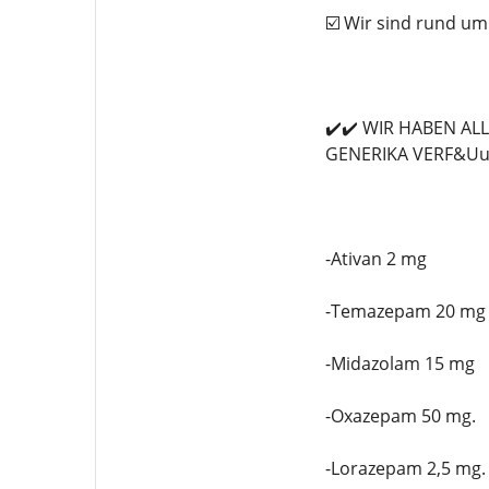
☑️ Wir sind rund um
✔️✔️ WIR HABEN A
GENERIKA VERF&Uu
-Ativan 2 mg
-Temazepam 20 mg
-Midazolam 15 mg
-Oxazepam 50 mg.
-Lorazepam 2,5 mg.