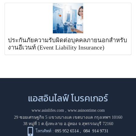
ประกันภัยความรับผิดต่อบุคคลภายนอกสำหรับ
งานอีเวนท์ (Event Liability Insurance)
แอสอินไลฟ์ โบรคเกอร์
www.asinlifes.com
,
www.asinontime.com
29 ซอยเศรษฐกิจ 5 แขวงบางแค เขตบางแค กรุงเทพฯ 10160
38 หมู่ที่ 1 ต.ยุ้งทะลาย อ.อู่ทอง จ.สุพรรณบุรี 72160
โทรศัพท์ :
095 952 6514
,
084 914 9731