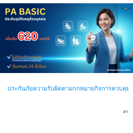
ประกันภัยความรับผิดตามกกหมายกิจการควบคุมตาม
สามา
เ