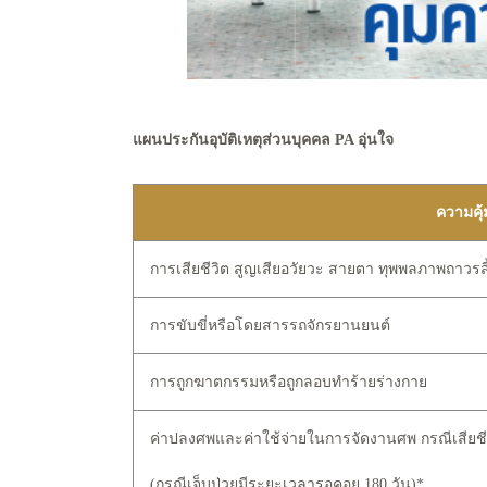
แผนประกันอุบัติเหตุส่วนบุคคล PA อุ่นใจ
ความคุ
การเสียชีวิต สูญเสียอวัยวะ สายตา ทุพพลภาพถาวรสิ
การขับขี่หรือโดยสารรถจักรยานยนต์
การถูกฆาตกรรมหรือถูกลอบทำร้ายร่างกาย
ค่าปลงศพและค่าใช้จ่ายในการจัดงานศพ กรณีเสียช
(กรณีเจ็บป่วยมีระยะเวลารอคอย 180 วัน)*