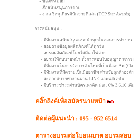
- ของพรีเมี่ยม
- สื่อสนับสนุนการขาย
- งานเชิดชูเกียรตินักขายดีเด่น (TOP Star Awards)
การสนับสนุน :
- มีทีมงานสนับสนุน/แนะนำทุกขั้นตอนการทำงาน และ มีความ
- สอบถามข้อมูลผลิตภัณฑ์ได้ทุกวัน
- อบรมผลิตภัณฑ์โดยไม่มีค่าใช้จ่าย
- อบรมให้กับนายหน้า ทั้งการสอบใบอนุญาตฯ/การอบรมหลักสูต
- มีทีมงานในการจัดการสินไหมที่เป็นมืออาชีพ (Claim A
- มีทีมงานที่มีความเป็นมืออาชีพ สำหรับลูกค้าองค์กร(Corp
- สะดวกสบายทำงานผ่าน LINE แอพพลิเคชั่น
- มีบริการชำระผ่านบัตรเครดิต ผ่อน 0% 3,6,10 เดือน (**เง
คลิ๊กลิงค์เพื่อสมัครนายหน้า
ติดต่อผู้แนะนำ : 095 - 952 6514
ตารางอบรมต่อใบอนุญาต อบรมสอบ นา