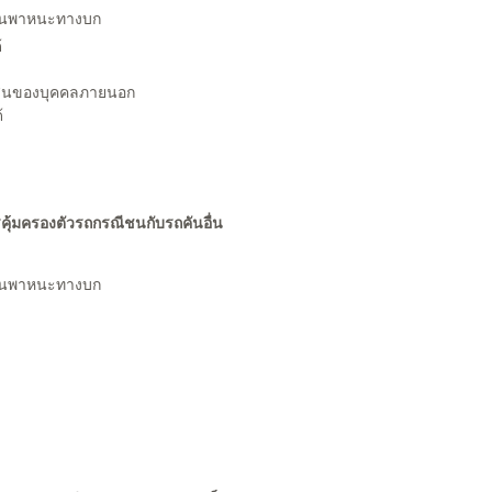
ยานพาหนะทางบก
้
ย์สินของบุคคลภายนอก
้
คุ้มครองตัวรถกรณีชนกับรถคันอื่น
ยานพาหนะทางบก